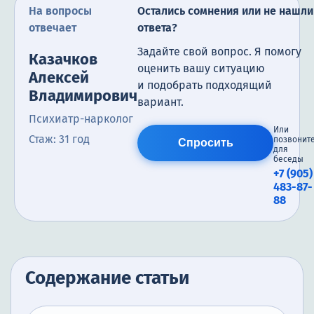
На вопросы
Остались сомнения или не нашли
отвечает
ответа?
Задайте свой вопрос. Я помогу
Казачков
оценить вашу ситуацию
Алексей
и подобрать подходящий
Владимирович
вариант.
Психиатр-нарколог
Или
Стаж: 31 год
позвонит
Спросить
для
беседы
+7 (905)
483-87-
88
Содержание статьи