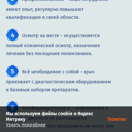
имеют опыт, регулярно повышают
квалификацию в своей области.
Осмотр на месте – осуществляется
полный клинический осмотр, назначение
лечения без посещения поликлиники.
Всё необходимое с собой – врач
приезжает с диагностическим оборудованием
и базовым набором препаратов.
Конфиденциальность – информация о
Мы используем файлы cookie и Яндекс
вызове и диагнозе не разглашается
Метрику
Понятно
Узнать подробнее
(сотрудники ГБУ этого предложить не могут, они