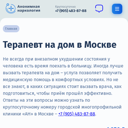
Круглосуточно
+7 (905) 483-87-88
Получить помощь специалиста
Главная
Терапевт на дом в Москве
О нас
Наркомания
Не всегда при внезапном ухудшении состояния у
человека есть время поехать в больницу. Иногда лучше
Алкоголизм
вызвать терапевта на дом – услуга позволяет получить
медицинскую помощь в комфортных условиях. Но не
Нарколог
все знают, в каких ситуациях стоит вызвать врача, как
Стационар
подготовиться, чтобы приём прошёл эффективно.
Ответы на эти вопросы можно узнать по
Психиатрия
круглосуточному номеру городской многопрофильной
клиники «АН» в Москве –
+7 (905) 483-87-88
.
Цены