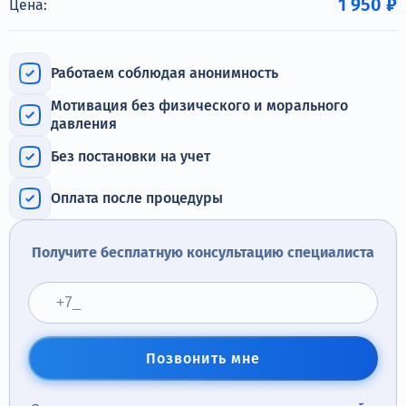
1 950 ₽
Цена:
Терапия
Контакты
Работаем соблюдая анонимность
Мотивация без физического и морального
давления
Круглосуточно, анонимно
Без постановки на учет
+7 (905) 483-87-88
Оплата после процедуры
Адрес call-центра
Москва, 1-й Новокузнецкий переулок, 10с1
Получите бесплатную консультацию специалиста
Позвонить мне