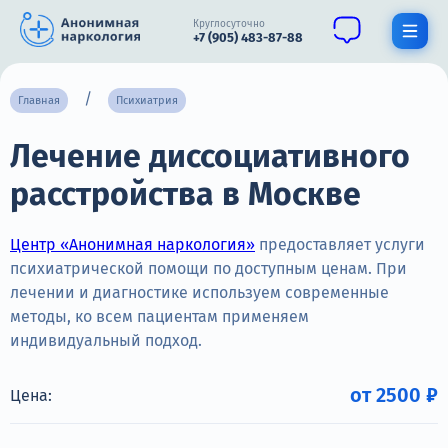
Круглосуточно
+7 (905) 483-87-88
Получить помощь специалиста
Главная
Психиатрия
Лечение диссоциативного
О нас
расстройства в Москве
Наркомания
Алкоголизм
Центр «Анонимная наркология»
предоставляет услуги
психиатрической помощи по доступным ценам. При
Нарколог
лечении и диагностике используем современные
методы, ко всем пациентам применяем
Стационар
индивидуальный подход.
Психиатрия
от 2500 ₽
Цена:
Цены