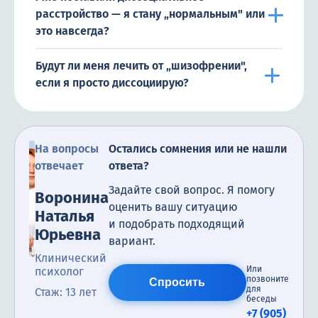
расстройство — я стану „нормальным" или
это навсегда?
Будут ли меня лечить от „шизофрении",
если я просто диссоциирую?
На вопросы
Остались сомнения или не нашли
отвечает
ответа?
Задайте свой вопрос. Я помогу
Воронина
оценить вашу ситуацию
Наталья
и подобрать подходящий
Юрьевна
вариант.
Клинический
Или
психолог
позвоните
Спросить
для
Стаж: 13 лет
беседы
+7 (905)