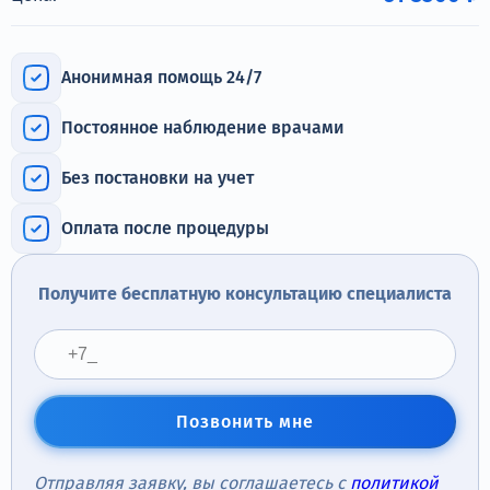
Терапия
Контакты
Анонимная помощь 24/7
Постоянное наблюдение врачами
Без постановки на учет
Круглосуточно, анонимно
+7 (905) 483-87-88
Оплата после процедуры
Адрес call-центра
Москва, 1-й Новокузнецкий переулок, 10с1
Получите бесплатную консультацию специалиста
Позвонить мне
Отправляя заявку, вы соглашаетесь с
политикой