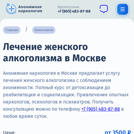
Круглосуточно
+7 (905) 483-87-88
Получить помощь специалиста
Главная
Алкоголизм
Лечение женского
О нас
алкоголизма в Москве
Наркомания
Алкоголизм
Анонимная наркология в Москве предлагает услугу
лечения женского алкоголизма с соблюдением
Нарколог
анонимности. Полный курс от детоксикации до
реабилитации и социализации. Привлечение опытных
Стационар
наркологов, психологов и психиатров. Получить
консультацию можно по телефону
+7 (905) 483-87-88
в
Психиатрия
любое время суток.
Цены
от 3500 ₽
Цена: