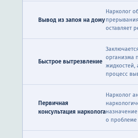
Нарколог о
Вывод из запоя на дому
прерывания
оставляет 
Заключается
организма 
Быстрое вытрезвление
жидкостей,
процесс вы
Нарколог а
Первичная
наркологич
консультация нарколога
назначение
о проблеме 