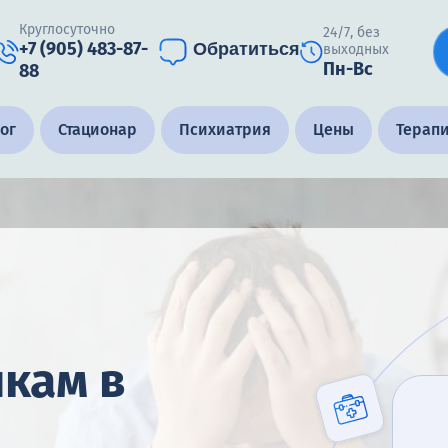
Круглосуточно
24/7, без
+7 (905) 483-87-
Обратиться
выходных
Пн-Вс
88
ог
Стационар
Психиатрия
Цены
Терап
кам в