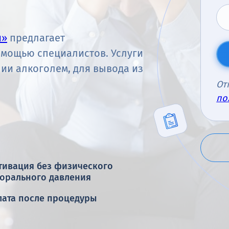
я»
предлагает
мощью специалистов. Услуги
ии алкоголем, для вывода из
От
по
тивация без физического
морального давления
лата после процедуры