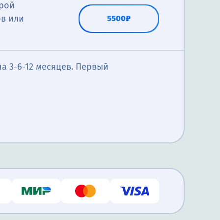
трой
в или
5500₽
конкретных
гических
нское
ение
терапию,
от 1900₽
бесплатно
еме
нтам
а 3-6-12 месяцев. Первый