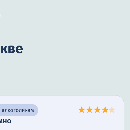
скве
 алкоголикам
мно