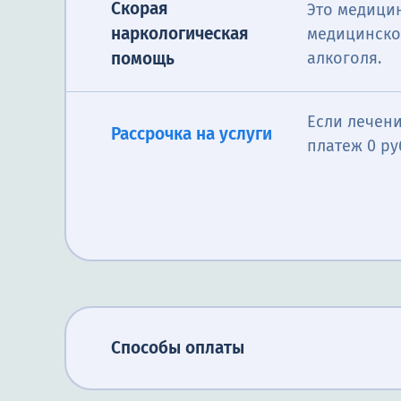
Скорая
Это медицин
наркологическая
медицинско
Программы реа
Нарколог анал
алкоголя.
помощь
потребностей 
Первичная консультация
проблем; выяв
Реабилитация в центре
лечение, психо
нарколога
соответствующ
тренинги и об
Если лечени
зависимости бл
Рассрочка на услуги
вернуться к зд
платеж 0 ру
Способы оплаты