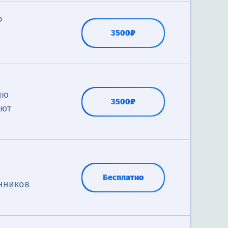
о
3500₽
ию
3500₽
яют
Бесплатно
нников