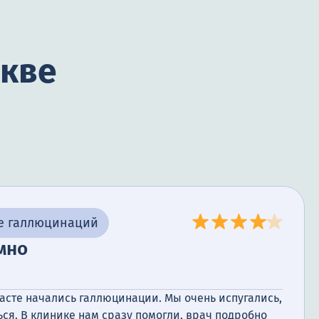
скве
е галлюцинаций
мно
асте начались галлюцинации. Мы очень испугались,
ься. В клинике нам сразу помогли, врач подробно