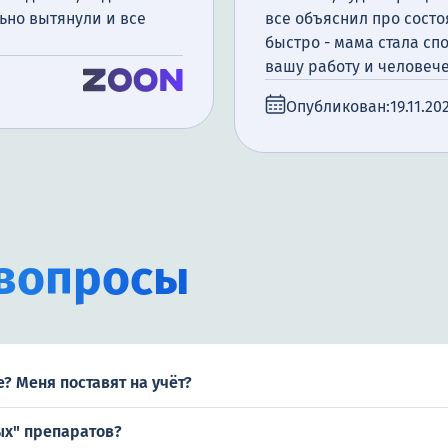
но вытянули и все
все объяснил про сост
быстро - мама стала спо
вашу работу и человеч
Опубликован:
19.11.20
вопросы
? Меня поставят на учёт?
ых" препаратов?