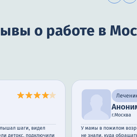
ывы о работе в Мо
Лечени
Анони
г.Москва
Слышал шаги, видел
У мамы в пожилом возр
вели детокс, подключили
не знали, куда обращат