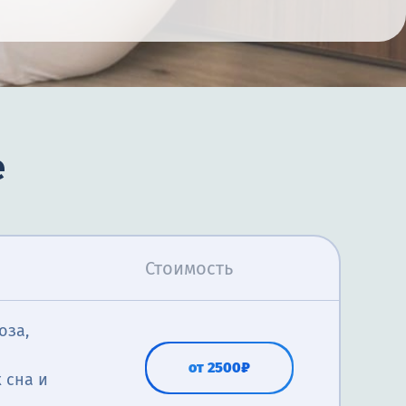
е
Стоимость
оза,
от 2500₽
 сна и