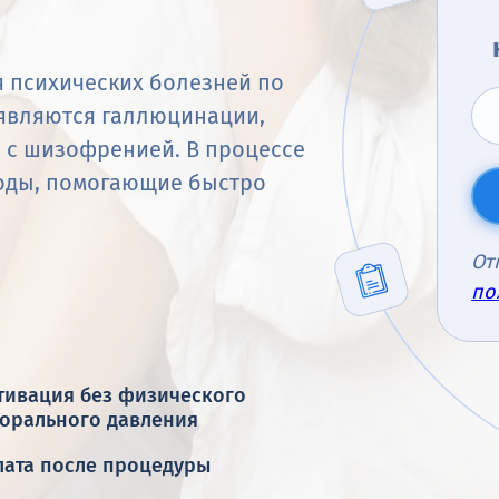
я психических болезней по
являются галлюцинации,
ы с шизофренией. В процессе
оды, помогающие быстро
От
по
тивация без физического
морального давления
лата после процедуры