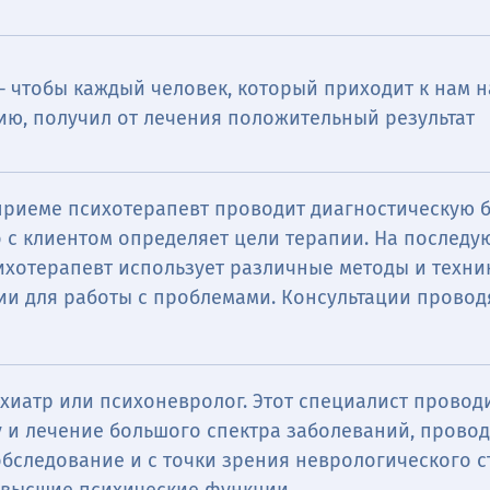
 чтобы каждый человек, который приходит к нам н
ию, получил от лечения положительный результат
приеме психотерапевт проводит диагностическую 
о с клиентом определяет цели терапии. На послед
ихотерапевт использует различные методы и техни
ии для работы с проблемами. Консультации провод
хиатр или психоневролог. Этот специалист провод
у и лечение большого спектра заболеваний, прово
сихиатра ― это прием врача с выдачей рекомендац
бследование и с точки зрения неврологического ст
диагностике, лечению психических заболеваний и