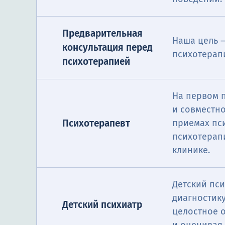
Предварительная
Наша цель —
консультация перед
психотерап
психотерапией
На первом 
и совместн
Психотерапевт
приемах пс
психотерап
клинике.
Детский пси
диагностик
Детский психиатр
Консультация п
целостное о
профилактике, 