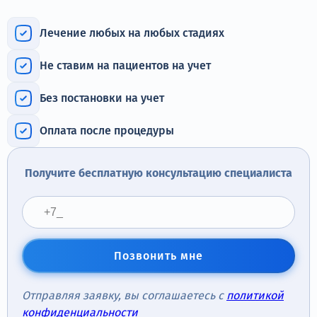
Терапия
Лечение любых на любых стадиях
Контакты
Не ставим на пациентов на учет
Без постановки на учет
Круглосуточно, анонимно
Оплата после процедуры
+7 (905) 483-87-88
Адрес call-центра
Получите бесплатную консультацию специалиста
Москва, 1-й Новокузнецкий переулок, 10с1
Позвонить мне
Отправляя заявку, вы соглашаетесь с
политикой
конфиденциальности