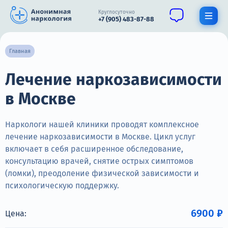
Круглосуточно
+7 (905) 483-87-88
Получить помощь специалиста
Главная
Лечение наркозависимости
О нас
в Москве
Наркомания
Алкоголизм
Наркологи нашей клиники проводят комплексное
лечение наркозависимости в Москве. Цикл услуг
Нарколог
включает в себя расширенное обследование,
консультацию врачей, снятие острых симптомов
Стационар
(ломки), преодоление физической зависимости и
психологическую поддержку.
Психиатрия
Цены
6900 ₽
Цена: