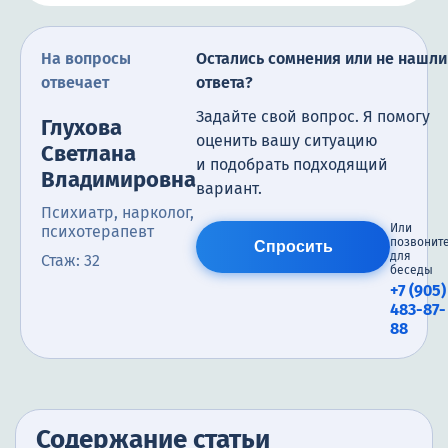
На вопросы
Остались сомнения или не нашли
отвечает
ответа?
Задайте свой вопрос. Я помогу
Глухова
оценить вашу ситуацию
Светлана
и подобрать подходящий
Владимировна
вариант.
Психиатр, нарколог,
Или
психотерапевт
позвонит
Спросить
для
Стаж: 32
беседы
+7 (905)
483-87-
88
Содержание статьи