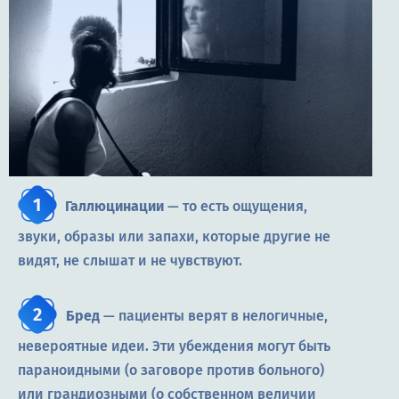
Галлюцинации
— то есть ощущения,
звуки, образы или запахи, которые другие не
видят, не слышат и не чувствуют.
Бред
— пациенты верят в нелогичные,
невероятные идеи. Эти убеждения могут быть
параноидными (о заговоре против больного)
или грандиозными (о собственном величии