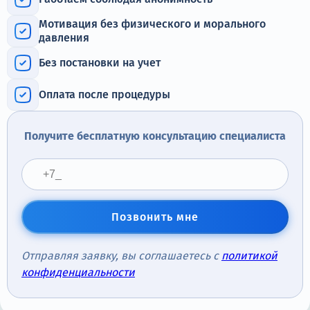
Терапия
Мотивация без физического и морального
Контакты
давления
Без постановки на учет
Оплата после процедуры
Круглосуточно, анонимно
+7 (905) 483-87-88
Получите бесплатную консультацию специалиста
Адрес call-центра
Москва, 1-й Новокузнецкий переулок, 10с1
Позвонить мне
Отправляя заявку, вы соглашаетесь с
политикой
конфиденциальности