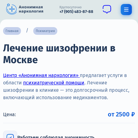
Круглосуточно
+7 (905) 483-87-88
Получить помощь специалиста
Главная
Психиатрия
Лечение шизофрении в
О нас
Москве
Наркомания
Алкоголизм
Центр «Анонимная наркология»
предлагает услуги в
области
психиатрической помощи
. Лечение
Нарколог
шизофрении в клинике — это долгосрочный процесс,
включающий использование медикаментов.
Стационар
Психиатрия
от 2500 ₽
Цена:
Цены
Работаем соблюдая анонимность