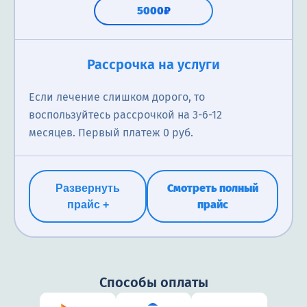
5000₽
Психиатр
Рассрочка на услуги
Консультация психиатра ― это прием врача с
Если лечение слишком дорого, то
выдачей рекомендаций по профилактике,
воспользуйтесь рассрочкой на 3-6-12
диагностике, лечению психических заболеваний и
месяцев. Первый платеж 0 руб.
расстройств психики. С помощью
квалифицированного специалиста вы сможете
смягчить и вылечить такие отклонения, как
Смотреть полный
Развернуть
шизофрения, панические атаки, депрессия,
прайс
прайс +
патологические страхи, неврозы и многие другие.
от 2500₽
Способы оплаты