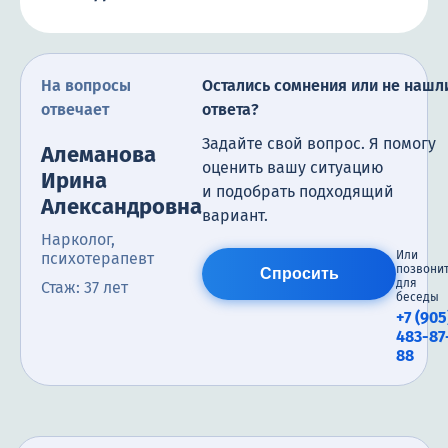
На вопросы
Остались сомнения или не нашл
отвечает
ответа?
Задайте свой вопрос. Я помогу
Алеманова
оценить вашу ситуацию
Ирина
и подобрать подходящий
Александровна
вариант.
Нарколог,
Или
психотерапевт
позвони
Спросить
для
Стаж: 37 лет
беседы
+7 (905
483-87
88