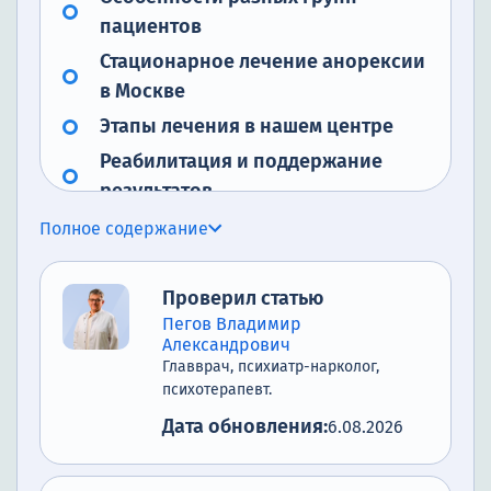
пациентов
Стационарное лечение анорексии
в Москве
Этапы лечения в нашем центре
Реабилитация и поддержание
результатов
Срочная помощь при анорексии в
Полное содержание
Москве
Наша клиника лечения анорексии
Проверил статью
в Москве
Пегов Владимир
Александрович
Список литературы
Главврач, психиатр-нарколог,
психотерапевт.
Дата обновления:
6.08.2026