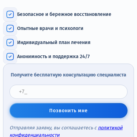
Терапия
Безопасное и бережное восстановление
Контакты
Опытные врачи и психологи
Индивидуальный план лечения
Круглосуточно, анонимно
Анонимность и поддержка 24/7
+7 (905) 483-87-88
Адрес call-центра
Получите бесплатную консультацию специалиста
Москва, 1-й Новокузнецкий переулок, 10с1
Позвонить мне
Отправляя заявку, вы соглашаетесь с
политикой
конфиденциальности