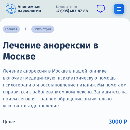
Круглосуточно
+7 (905) 483-87-88
Получить помощь специалиста
Главная
Психиатрия
Лечение анорексии в
О нас
Москве
Наркомания
Алкоголизм
Лечение анорексии в Москве в нашей клинике
включает медицинскую, психиатрическую помощь,
Нарколог
психотерапию и восстановление питания. Мы помогаем
справиться с заболеванием комплексно. Запишитесь на
Стационар
приём сегодня – раннее обращение значительно
ускоряет выздоровление.
Психиатрия
Цены
3000 ₽
Цена: