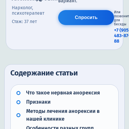
вариант.
Нарколог,
Или
психотерапевт
позвони
Спросить
для
Стаж: 37 лет
беседы
+7 (905
483-87
88
Содержание статьи
Что такое нервная анорексия
Признаки
Методы лечения анорексии в
нашей клинике
Особенности разных групп