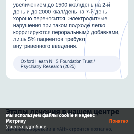
увеличением до 1500 ккал/день на 2-й
день и до 2000 ккал/день на 7-й день
хорошо переносится. Электролитные
нарушения при таком подходе легко
корригируются пероральными добавками,
лишь 5% пациентов требуют
внутривенного введения.
Oxford Health NHS Foundation Trust /
Psychiatry Research (2025)
Этапы лечения в нашем центре
Мы используем файлы cookie и Яндекс
Метрику
Понятно
Узнать подробнее
Лечение анорексии в «АН» строится поэтапно.