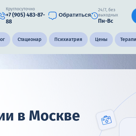
Круглосуточно
24/7, без
+7 (905) 483-87-
Обратиться
выходных
Пн-Вс
88
ог
Стационар
Психиатрия
Цены
Терап
ии в Москве