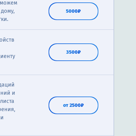
 можем
дому,
5000₽
ки.
ойств
3500₽
циенту
ндаций
аний и
листа
от 2500₽
рения,
 и