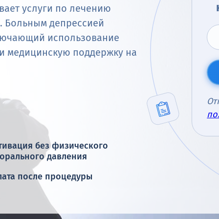
ает услуги по лечению
и. Больным депрессией
ключающий использование
 и медицинскую поддержку на
От
по
тивация без физического
морального давления
лата после процедуры