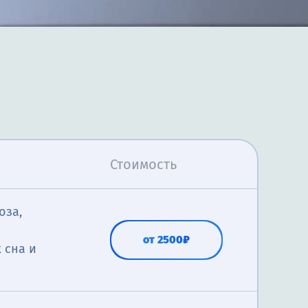
Стоимость
оза,
от 2500₽
 сна и