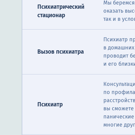
Мы беремся
Психиатрический
оказать вы
стационар
так и в усл
Психиатр пр
в домашних
Вызов психиатра
проводит б
и его близк
Консультац
по профила
расстройст
Психиатр
вы сможете 
панические 
многие друг