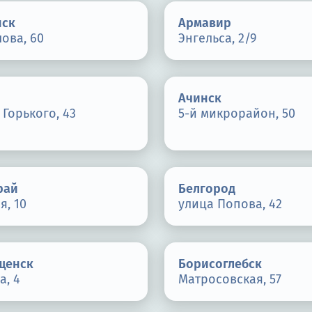
нск
Армавир
ова, 60
Энгельса, 2/9
Ачинск
Горького, 43
5-й микрорайон, 50
рай
Белгород
я, 10
улица Попова, 42
щенск
Борисоглебск
а, 4
Матросовская, 57