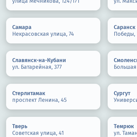
улица Мечникова, 124/171
ул. Макс
Самара
Саранск
Некрасовская улица, 74
Победы, 
Славянск-на-Кубани
Смоленс
ул. Батарейная, 377
Большая 
Стерлитамак
Сургут
проспект Ленина, 45
Универси
Тверь
Темрюк
Советская улица, 41
ул. Тама