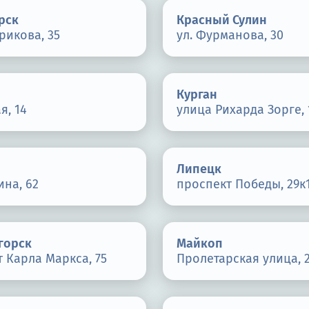
рск
Красный Сулин
рикова, 35
ул. Фурманова, 30
Курган
я, 14
улица Рихарда Зорге, 
Липецк
ина, 62
проспект Победы, 29к
горск
Майкоп
 Карла Маркса, 75
Пролетарская улица, 