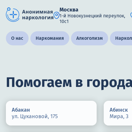
Москва
1-й Новокузнецкий переулок,
10с1
Получить помощь специалиста
О нас
Наркомания
Алкоголизм
Наркол
Круглосуточно, анонимно
+7 (905) 483-87-88
Помогаем в город
Адрес call-центра
Москва, 1-й Новокузнецкий переулок, 10с1
Абакан
Абинск
ул. Цукановой, 175
Мира, 3