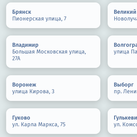
Брянск
Великий
Пионерская улица, 7
Новолуча
Владимир
Волгогр
Большая Московская улица,
улица П
27А
Воронеж
Выборг
улица Кирова, 3
пр. Лени
Гуково
Гулькев
ул. Карла Маркса, 75
ул. Комс