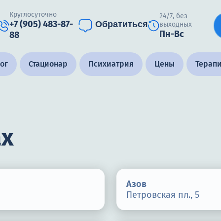
Круглосуточно
24/7, без
+7 (905) 483-87-
Обратиться
выходных
Пн-Вс
88
ог
Стационар
Психиатрия
Цены
Терап
ах
Азов
Петровская пл., 5