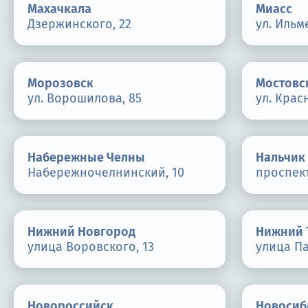
Махачкала
Миасс
Дзержинского, 22
ул. Ильм
Морозовск
Мостовс
ул. Ворошилова, 85
ул. Красн
Набережные Челны
Нальчик
Набережночелнинский, 10
проспект
Нижний Новгород
Нижний 
улица Воровского, 13
улица Па
Новороссийск
Новосиб