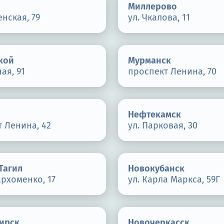
Миллерово
енская, 79
ул. Чкалова, 11
кой
Мурманск
ая, 91
проспект Ленина, 70
Нефтекамск
 Ленина, 42
ул. Парковая, 30
Тагил
Новокубанск
рхоменко, 17
ул. Карла Маркса, 59Г
ирск
Новочеркасск