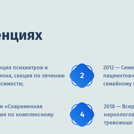
енциях
нция психиатров и
2012 — Сем
иона, секция по лечению
пациентов»,
исимости;
семейному 
ум «Современная
2018 — Все
ция по комплексному
наркологов
тревожных 