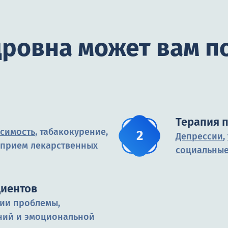
дровна может вам п
Терапия 
исимость
, табакокурение,
Депрессии
,
 прием лекарственных
социальны
циентов
ии проблемы,
ний и эмоциональной