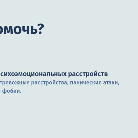
омочь?
психоэмоциональных расстройств
тревожные расстройства
,
панические атаки
,
е фобии
.