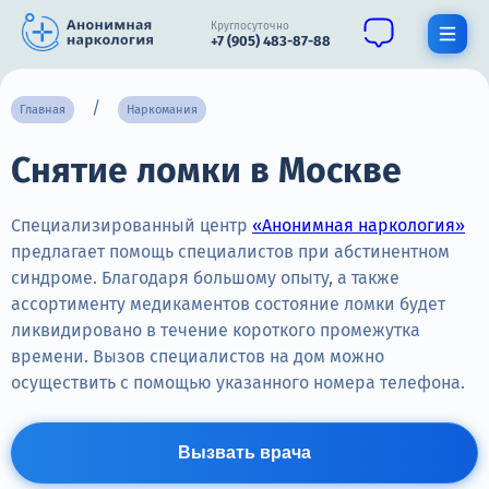
Круглосуточно
+7 (905) 483-87-88
Получить помощь специалиста
Главная
Наркомания
Снятие ломки в Москве
О нас
Наркомания
Специализированный центр
«Анонимная наркология»
предлагает помощь специалистов при абстинентном
Алкоголизм
синдроме. Благодаря большому опыту, а также
ассортименту медикаментов состояние ломки будет
Нарколог
ликвидировано в течение короткого промежутка
Стационар
времени. Вызов специалистов на дом можно
осуществить с помощью указанного номера телефона.
Психиатрия
Цены
Вызвать врача