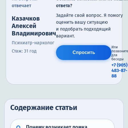
отвечает
ответа?
Задайте свой вопрос. Я помогу
Казачков
оценить вашу ситуацию
Алексей
и подобрать подходящий
Владимирович
вариант.
Психиатр-нарколог
Или
Стаж: 31 год
позвонит
Спросить
для
беседы
+7 (905)
483-87-
88
Содержание статьи
Почему возникает ломка