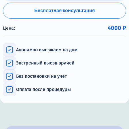
Терапия
Бесплатная консультация
Контакты
4000 ₽
Цена:
Круглосуточно, анонимно
Анонимно выезжаем на дом
+7 (905) 483-87-88
Экстренный выезд врачей
Адрес call-центра
Москва, 1-й Новокузнецкий переулок, 10с1
Без постановки на учет
Оплата после процедуры