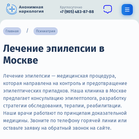
Круглосуточно
+7 (905) 483-87-88
Получить помощь специалиста
Главная
Психиатрия
Лечение эпилепсии в
О нас
Москве
Наркомания
Алкоголизм
Лечение эпилепсии — медицинская процедура,
которая направлена на контроль и предотвращение
Нарколог
эпилептических припадков. Наша клиника в Москве
предлагает консультацию эпилептолога, разработку
Стационар
стратегии обследования, терапии, реабилитации.
Наши врачи работают по принципам доказательной
Психиатрия
медицины. Звоните по телефону горячей линии или
Цены
оставьте заявку на обратный звонок на сайте.