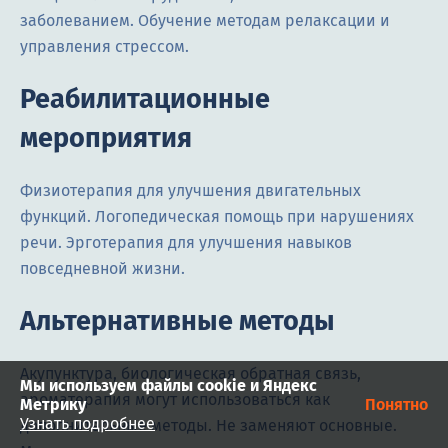
заболеванием. Обучение методам релаксации и
управления стрессом.
Реабилитационные
мероприятия
Физиотерапия для улучшения двигательных
функций. Логопедическая помощь при нарушениях
речи. Эрготерапия для улучшения навыков
повседневной жизни.
Альтернативные методы
Акупунктура, биологическая обратная связь,
Мы используем файлы cookie и Яндекс
ароматерапия могут использоваться как
Метрику
Понятно
Узнать подробнее
дополнительные методы. Не заменяют основные.