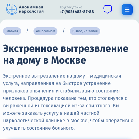
Круглосуточно
+7 (905) 483-87-88
Получить помощь специалиста
Главная
Алкоголизм
Вывод из запоя
Экстренное вытрезвление
О нас
на дому в Москве
Наркомания
Алкоголизм
Экстренное вытрезвление на дому – медицинская
услуга, направленная на быстрое устранение
Нарколог
признаков опьянения и стабилизацию состояния
человека. Процедура показана тем, кто столкнулся с
Стационар
выраженной интоксикацией из-за спиртного. Вы
можете заказать услугу в нашей частной
Психиатрия
наркологической клинике в Москве, чтобы оперативно
Цены
улучшить состояние больного.