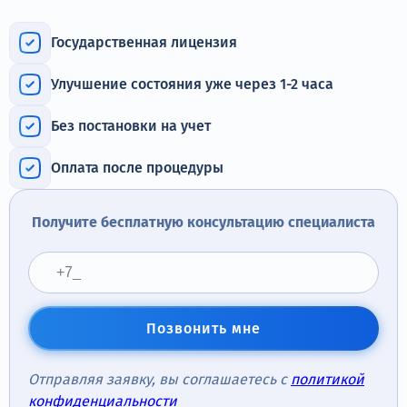
Терапия
Государственная лицензия
Контакты
Улучшение состояния уже через 1-2 часа
Без постановки на учет
Круглосуточно, анонимно
Оплата после процедуры
+7 (905) 483-87-88
Адрес call-центра
Получите бесплатную консультацию специалиста
Москва, 1-й Новокузнецкий переулок, 10с1
Позвонить мне
Отправляя заявку, вы соглашаетесь с
политикой
конфиденциальности