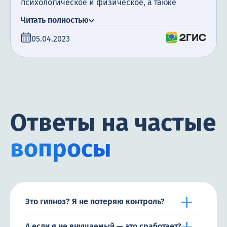
психологическое и физическое, а также
посещение психотерапевта. Я очень
Читать полностью
благодарна за поддержку, которую мы
05.04.2023
получили. Сегодня прошло уже полгода с того
момента, как мой муж закончил лечение, и я
счастлива сообщить, что он не пил алкоголь все
это время.
Ответы на частые
вопросы
Это гипноз? Я не потеряю контроль?
А если я не внушаемый — это сработает?