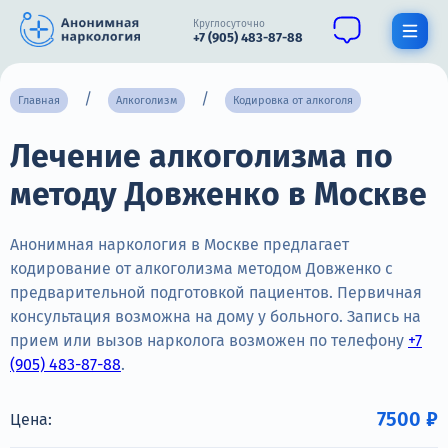
Круглосуточно
+7 (905) 483-87-88
Получить помощь специалиста
Главная
Алкоголизм
Кодировка от алкоголя
Лечение алкоголизма по
О нас
методу Довженко в Москве
Наркомания
Алкоголизм
Анонимная наркология в Москве предлагает
кодирование от алкоголизма методом Довженко с
Нарколог
предварительной подготовкой пациентов. Первичная
консультация возможна на дому у больного. Запись на
Стационар
прием или вызов нарколога возможен по телефону
+7
(905) 483-87-88
.
Психиатрия
Цены
7500 ₽
Цена: