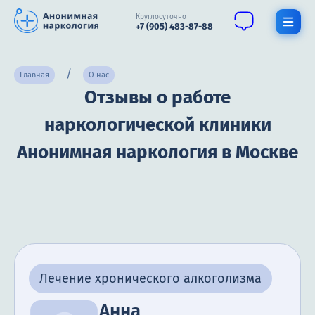
Круглосуточно
+7 (905) 483-87-88
Получить помощь специалиста
Главная
О нас
Отзывы о работе
О нас
наркологической клиники
Наркомания
Анонимная наркология в Москве
Алкоголизм
Нарколог
Стационар
Психиатрия
Лечение хронического алкоголизма
Цены
Анна