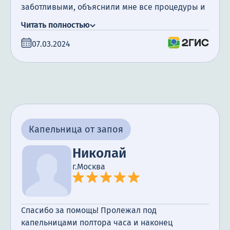
заботливыми, объяснили мне все процедуры и
ответили на все мои вопросы. Установка
Читать полностью
капельницы прошла безболезненно и
07.03.2024
эффективно, и я чувствую себя значительно
лучше благодаря их помощи. Благодаря такому
заботливому подходу к пациентам даже
сложные ситуации становятся более легкими.
Большое спасибо за ваш профессионализм и
заботу о моем здоровье.
Капельница от запоя
Николай
г.Москва
Спасибо за помощь! Пролежал под
капельницами полтора часа и наконец