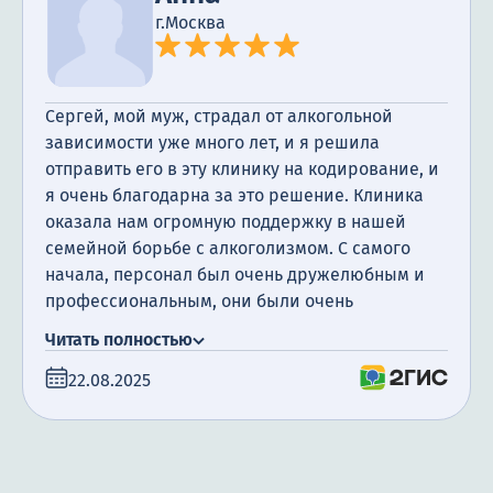
Терапия
г.Москва
Контакты
Сергей, мой муж, страдал от алкогольной
зависимости уже много лет, и я решила
отправить его в эту клинику на кодирование, и
Круглосуточно, анонимно
я очень благодарна за это решение. Клиника
+7 (905) 483-87-88
оказала нам огромную поддержку в нашей
семейной борьбе с алкоголизмом. С самого
Адрес call-центра
Москва, 1-й Новокузнецкий переулок, 10с1
начала, персонал был очень дружелюбным и
профессиональным, они были очень
заботливыми и всегда готовы помочь нам.
Читать полностью
Кодирование прошло очень гладко, и мой муж
22.08.2025
начал ощущать улучшение своего здоровья.
Сейчас прошло уже 2 месяца с момента
кодирования, и я рада сообщить, что он не пил
ни капли алкоголя с тех пор. Я хотела бы
отметить, что клиника Анонимная наркология