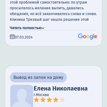
этой проблемой самостоятельно: по утрам
просыпалось желание выпить, давались
обещания, но всё заканчивалось снова и снова.
Клиника Трезвый шаг нашла решение этой
проблемы благодаря своим методам лечения,
Читать полностью
а кодирование помогло мне восстановить
нормальный образ жизни. Без оперативной
07.03.2024
помощи квалифицированных врачей и
медперсонала в Москве я бы просто пропала.
Благодарю вас от всей души за то, что вернули
мне жизнь.
Вывод из запоя на дому
Елена Николаевна
г.Москва