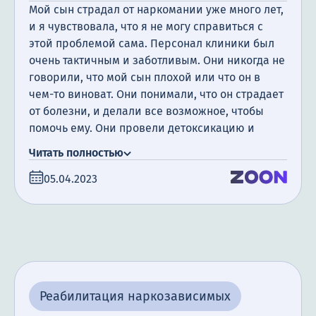
Мой сын страдал от наркомании уже много лет,
и я чувствовала, что я не могу справиться с
этой проблемой сама. Персонал клиники был
очень тактичным и заботливым. Они никогда не
говорили, что мой сын плохой или что он в
чем-то виноват. Они понимали, что он страдает
от болезни, и делали все возможное, чтобы
помочь ему. Они провели детоксикацию и
кодирование, и объяснили ему, что будет, если
Читать полностью
он продолжит употреблять наркотики.
05.04.2023
Особенно я хотела бы отметить психиатра
Алексея, который работал с моим сыном. Он
был очень профессиональным и заботливым, и
он разобрался в проблеме моего сына. Сейчас
мой сын находится на пути выздоровления, и я
невероятно счастлива. Я вижу, что он
решительный в своем поведении и словах, и
Реабилитация наркозависимых
знаю, что это благодаря помощи и поддержке
этой клиники. Спасибо!