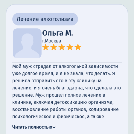
не только помогла моему мужу избавиться от
зависимости, но и обеспечила нам поддержку
Лечение алкоголизма
на всем пути к выздоровлению. Я очень
благодарна всему персоналу и рекомендую эту
Ольга М.
клинику всем, кто столкнулся с проблемой
г.Москва
алкоголизма в своей жизни.
Мой муж страдал от алкогольной зависимости
уже долгое время, и я не знала, что делать. Я
решила отправить его в эту клинику на
лечение, и я очень благодарна, что сделала это
решение. Муж прошел полное лечение в
клинике, включая детоксикацию организма,
восстановление работы органов, кодирование
психологическое и физическое, а также
посещение психотерапевта. Я очень
Читать полностью
благодарна за поддержку, которую мы