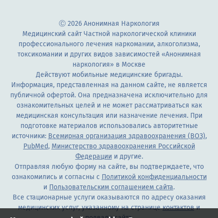
Ⓒ 2026 Анонимная Наркология
Медицинский сайт Частной наркологической клиники
профессионального лечения наркомании, алкоголизма,
токсикомании и других видов зависимостей «Анонимная
наркология» в Москве
Действуют мобильные медицинские бригады.
Информация, представленная на данном сайте, не является
публичной офертой. Она предназначена исключительно для
ознакомительных целей и не может рассматриваться как
медицинская консультация или назначение лечения. При
подготовке материалов использовались авторитетные
источники:
Всемирная организация здравоохранения (ВОЗ)
,
PubMed
,
Министерство здравоохранения Российской
Федерации
и другие.
Отправляя любую форму на сайте, вы подтверждаете, что
ознакомились и согласны с
Политикой конфиденциальности
и
Пользовательским соглашением сайта
.
Все стационарные услуги оказываются по адресу оказания
медицинских услуг, указанному на странице
контактов
и
подвале сайта.