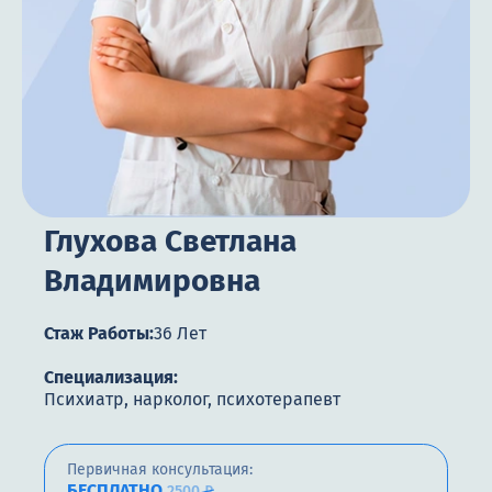
Цены
Контакты
Круглосуточно, анонимно
+7 (905) 483-87-88
Глухова Светлана
Адрес call-центра
Москва, 1-й Новокузнецкий переулок, 10с1
Владимировна
Стаж Работы:
36 Лет
Специализация:
Психиатр, нарколог, психотерапевт
Первичная консультация:
БЕСПЛАТНО
2500 ₽