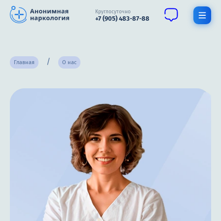
Круглосуточно
+7 (905) 483-87-88
Получить помощь специалиста
Главная
О нас
О нас
Наркомания
Алкоголизм
Нарколог
Стационар
Психиатрия
Терапия