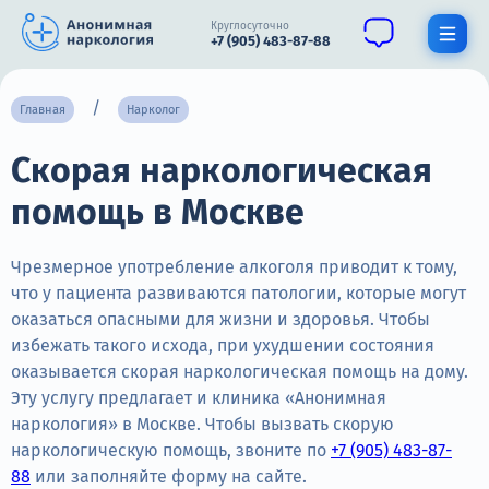
Круглосуточно
+7 (905) 483-87-88
Получить помощь специалиста
Главная
Нарколог
Скорая наркологическая
О нас
помощь в Москве
Наркомания
Алкоголизм
Чрезмерное употребление алкоголя приводит к тому,
что у пациента развиваются патологии, которые могут
Нарколог
оказаться опасными для жизни и здоровья. Чтобы
избежать такого исхода, при ухудшении состояния
Стационар
оказывается скорая наркологическая помощь на дому.
Эту услугу предлагает и клиника «Анонимная
Психиатрия
наркология» в Москве. Чтобы вызвать скорую
Цены
наркологическую помощь, звоните по
+7 (905) 483-87-
88
или заполняйте форму на сайте.