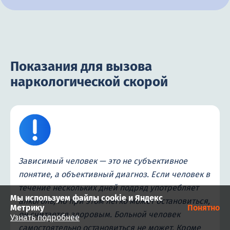
Показания для вызова
наркологической скорой
Зависимый человек — это не субъективное
понятие, а объективный диагноз. Если человек в
течение нескольких дней подряд употребляет
Мы используем файлы cookie и Яндекс
алкоголь, но при этом легко может остановиться,
Метрику
Понятно
он считается здоровым. Больной человек
Узнать подробнее
самостоятельно остановиться не может. Кроме