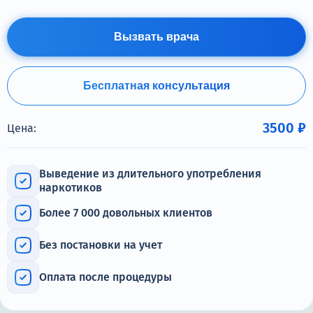
Терапия
Контакты
Вызвать врача
Бесплатная консультация
Круглосуточно, анонимно
3500 ₽
Цена:
+7 (905) 483-87-88
Адрес call-центра
Москва, 1-й Новокузнецкий переулок, 10с1
Выведение из длительного употребления
наркотиков
Более 7 000 довольных клиентов
Без постановки на учет
Оплата после процедуры