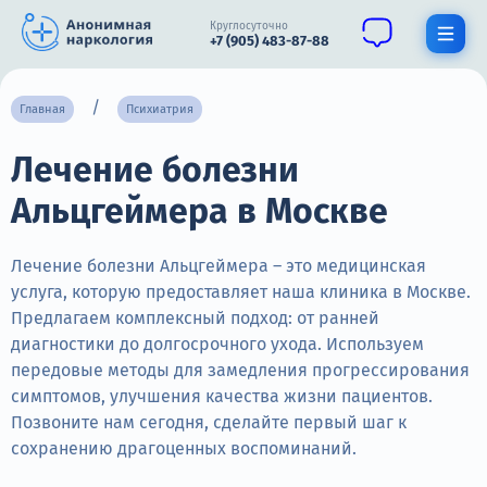
Круглосуточно
+7 (905) 483-87-88
Получить помощь специалиста
Главная
Психиатрия
Лечение болезни
О нас
Альцгеймера в Москве
Наркомания
Алкоголизм
Лечение болезни Альцгеймера – это медицинская
услуга, которую предоставляет наша клиника в Москве.
Нарколог
Предлагаем комплексный подход: от ранней
диагностики до долгосрочного ухода. Используем
Стационар
передовые методы для замедления прогрессирования
симптомов, улучшения качества жизни пациентов.
Психиатрия
Позвоните нам сегодня, сделайте первый шаг к
Цены
сохранению драгоценных воспоминаний.