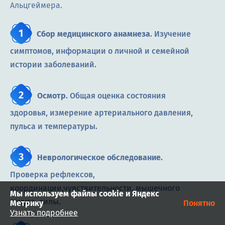
Альцгеймера.
Сбор медицинского анамнеза
. Изучение
симптомов, информации о личной и семейной
истории заболеваний.
Осмотр
. Общая оценка состояния
здоровья, измерение артериального давления,
пульса и температуры.
Неврологическое обследование.
Проверка рефлексов,
координации,чувствительности, мышечного
Мы используем файлы cookie и Яндекс
тонуса, силы.
Метрику
Понятно
Узнать подробнее