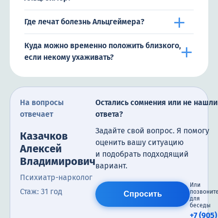
Где лечат болезнь Альцгеймера?
Куда можно временно положить близкого,
если некому ухаживать?
На вопросы
Остались сомнения или не нашли
отвечает
ответа?
Задайте свой вопрос. Я помогу
Казачков
оценить вашу ситуацию
Алексей
и подобрать подходящий
Владимирович
вариант.
Психиатр-нарколог
Или
Стаж: 31 год
позвонит
Спросить
для
беседы
+7 (905)