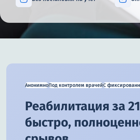
Анонимно
Под контролем врачей
С фиксированн
Реабилитация за 21
быстро, полноценно
срывов