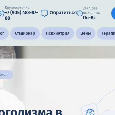
Круглосуточно
24/7, без
+7 (905) 483-87-
Обратиться
выходных
Пн-Вс
88
ог
Стационар
Психиатрия
Цены
Терап
коголя
оголизма в