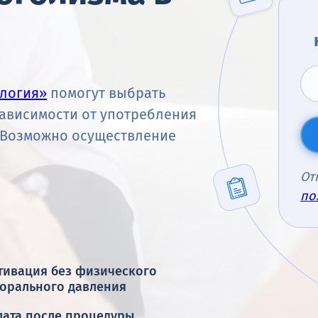
логия»
помогут выбрать
ависимости от употребления
. Возможно осуществление
От
по
тивация без физического
морального давления
лата после процедуры