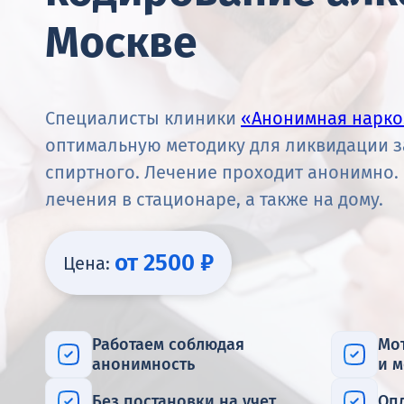
Москве
Специалисты клиники
«Анонимная нарко
оптимальную методику для ликвидации з
спиртного. Лечение проходит анонимно
лечения в стационаре, а также на дому.
от 2500 ₽
Цена:
Работаем соблюдая
Мо
анонимность
и 
Без постановки на учет
Оп